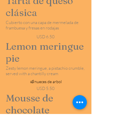
Tarta de queso
clásica
Cubierto con una capa de mermelada de
frambuesa y fresas en rodajas
USD 6.50
Lemon meringue
pie
Zesty lemon meringue, a pistachio crumble,
served with a chantilly cream
nueces de arbol
USD 5.50
Mousse de
chocolate
Nuestro delicado pero rico postre exclusivo
de mousse de chocolate