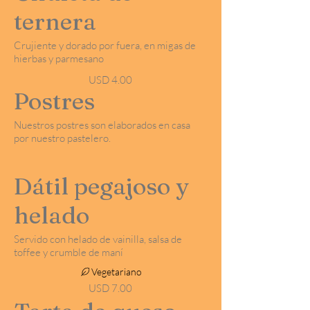
ternera
Crujiente y dorado por fuera, en migas de
hierbas y parmesano
USD 4.00
Postres
Nuestros postres son elaborados en casa
por nuestro pastelero.
Dátil pegajoso y
helado
Servido con helado de vainilla, salsa de
toffee y crumble de maní
Vegetariano
USD 7.00